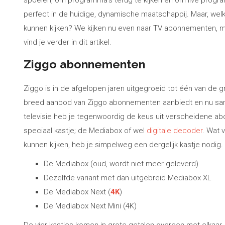
spoelen, om programma’s terug te kijken en om live program
perfect in de huidige, dynamische maatschappij. Maar, welk
kunnen kijken? We kijken nu even naar TV abonnementen, maa
vind je verder in dit artikel.
Ziggo abonnementen
Ziggo is in de afgelopen jaren uitgegroeid tot één van de 
breed aanbod van Ziggo abonnementen aanbiedt en nu sam
televisie heb je tegenwoordig de keus uit verscheidene
speciaal kastje; de Mediabox of wel
digitale decoder
. Wat 
kunnen kijken, heb je simpelweg een dergelijk kastje nodig.
De Mediabox (oud, wordt niet meer geleverd)
Dezelfde variant met dan uitgebreid Mediabox XL
De Mediabox Next (
4K
)
De Mediabox Next Mini (4K)