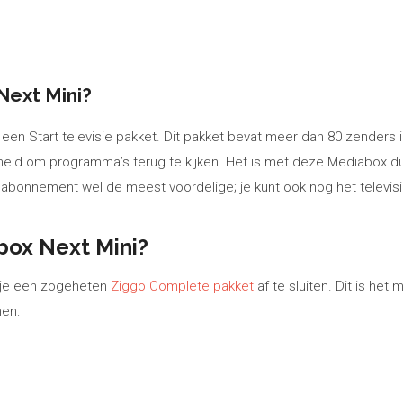
ext Mini?
een Start televisie pakket. Dit pakket bevat meer dan 80 zenders i
kheid om programma’s terug te kijken. Het is met deze Mediabox du
abonnement wel de meest voordelige; je kunt ook nog het televis
ox Next Mini?
n je een zogeheten
Ziggo Complete pakket
af te sluiten. Dit is het
men: