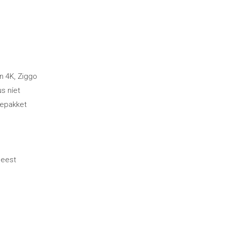
n 4K, Ziggo
s níet
iepakket
 meest