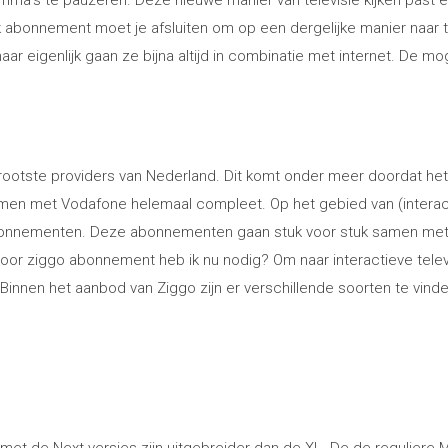
ma’s te pauzeren. Deze nieuwe manier van televisie kijken past ei
 abonnement moet je afsluiten om op een dergelijke manier naar te
r eigenlijk gaan ze bijna altijd in combinatie met internet. De mo
grootste providers van Nederland. Dit komt onder meer doordat het
en met Vodafone helemaal compleet. Op het gebied van (interac
 abonnementen. Deze abonnementen gaan stuk voor stuk samen me
voor ziggo abonnement heb ik nu nodig? Om naar interactieve telev
 Binnen het aanbod van Ziggo zijn er verschillende soorten te vinde