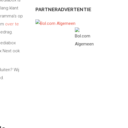
Mediabox is
lang klant
PARTNERADVERTENTIE
ogramma’s op
 om
over te
bedrag.
Mediabox
ox Next ook
uiten? Wij
d.