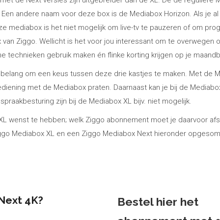
 met de Next versies zijn uitgebreider dan de XL. De de reguliere 
. Een andere naam voor deze box is de Mediabox Horizon. Als je al 
ze mediabox is het niet mogelijk om live-tv te pauzeren of om pr
 van Ziggo. Wellicht is het voor jou interessant om te overwegen
e technieken gebruik maken én flinke korting krijgen op je maand
an belang om een keus tussen deze drie kastjes te maken. Met de 
sbediening met de Mediabox praten. Daarnaast kan je bij de Mediab
spraakbesturing zijn bij de Mediabox XL bijv. niet mogelijk.
XL wenst te hebben; welk Ziggo abonnement moet je daarvoor afsl
ggo Mediabox XL en een Ziggo Mediabox Next hieronder opgesom
Next 4K?
Bestel hier het