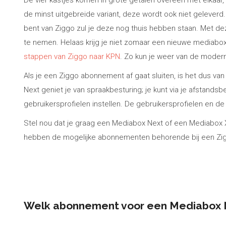
De vier kastjes komen in grote getalen overeen met elkaar,
de minst uitgebreide variant, deze wordt ook niet geleverd
bent van Ziggo zul je deze nog thuis hebben staan. Met de
te nemen. Helaas krijg je niet zomaar een nieuwe mediabox
stappen van Ziggo naar KPN
. Zo kun je weer van de modern
Als je een Ziggo abonnement af gaat sluiten, is het dus v
Next geniet je van spraakbesturing; je kunt via je afstand
gebruikersprofielen instellen. De gebruikersprofielen en de 
Stel nou dat je graag een Mediabox Next of een Mediabox 
hebben de mogelijke abonnementen behorende bij een Zi
Welk abonnement voor een Mediabox 