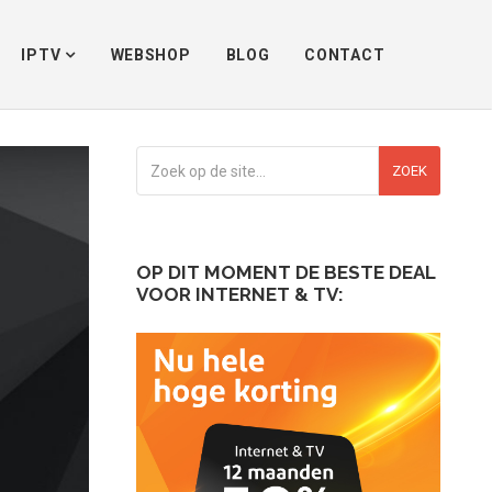
Home
/
Ziggo
/
Wat voor een Ziggo abonnement heb ik nodig?
IPTV
WEBSHOP
BLOG
CONTACT
ZOEK
OP DIT MOMENT DE BESTE DEAL
VOOR INTERNET & TV: