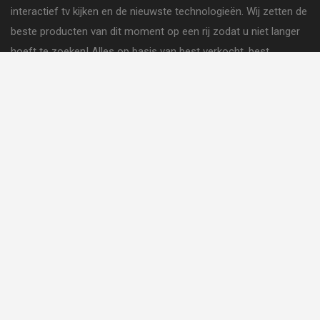
interactief tv kijken en de nieuwste technologieën. Wij zetten de
beste producten van dit moment op een rij zodat u niet langer
hoeft te zoeken! Alles op basis van best verkocht, best
beoordeeld en het beste uit verschillende reviews.
MEDIABOX KOPEN:
4K media box kopen
Digitale decoder kopen
Android Media box kopen
IPtv kopen
Webshop
ZOEK
VOLG ONS: