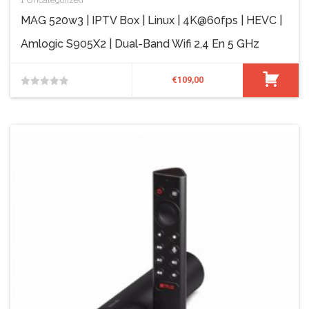
1
Uncategorized
MAG 520w3 | IPTV Box | Linux | 4K@60fps | HEVC |
Amlogic S905X2 | Dual-Band Wifi 2,4 En 5 GHz
€
109,00
0
van
de
5