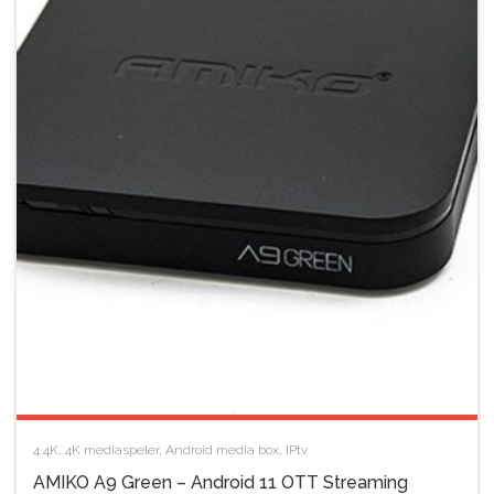
4
4K
,
4K mediaspeler
,
Android media box
,
IPtv
AMIKO A9 Green – Android 11 OTT Streaming