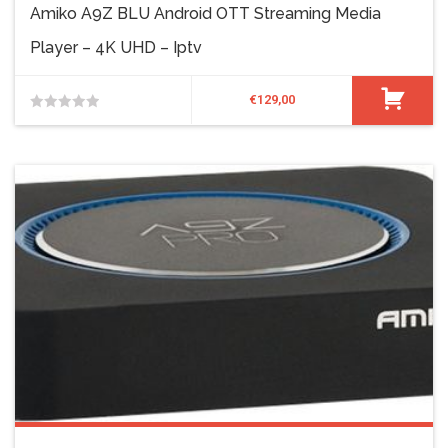
Amiko A9Z BLU Android OTT Streaming Media
Player – 4K UHD – Iptv
€
129,00
0
van
de
5