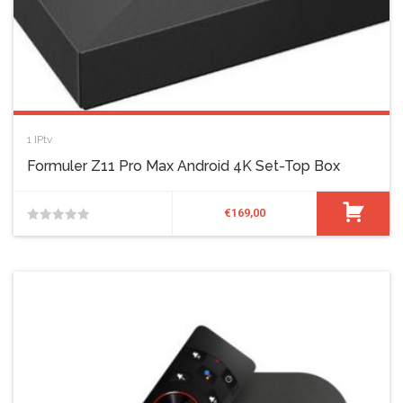
1
IPtv
Formuler Z11 Pro Max Android 4K Set-Top Box
€
169,00
0
van
de
5