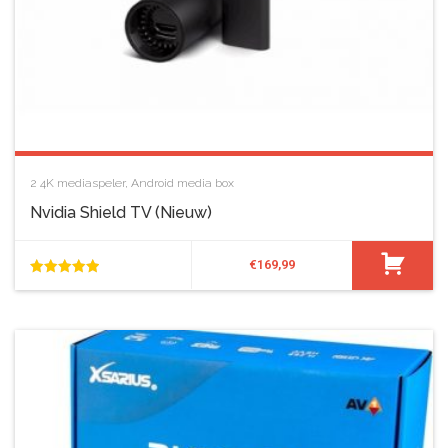
2
4K mediaspeler
,
Android media box
Nvidia Shield TV (nieuw)
€
169,99
5.00
van de 5