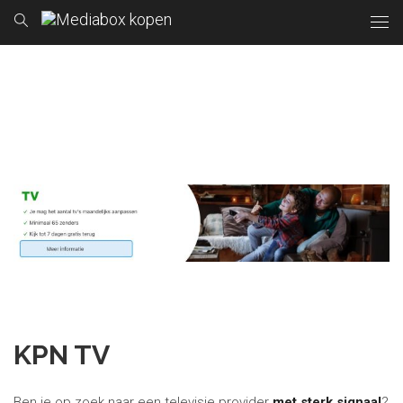
KPN TV
Ben je op zoek naar een televisie provider
met sterk signaal
?