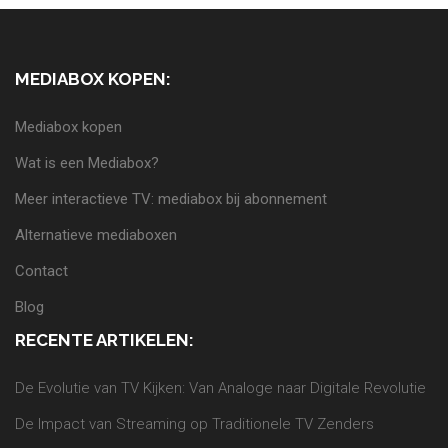
MEDIABOX KOPEN:
Mediabox kopen
Wat is een Mediabox?
Meer interactieve TV: mediabox bij abonnement
Alternatieve mediaboxen
Contact
Blog
RECENTE ARTIKELEN:
De Evolutie van TV Kijken: Van Analoge naar Digitale Revolutie
De Impact van Streaming op Traditionele TV Zenders