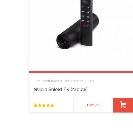
2
4K mediaspeler
,
Android media box
Nvidia Shield TV (nieuw)
€
169,99
5.00
van de 5