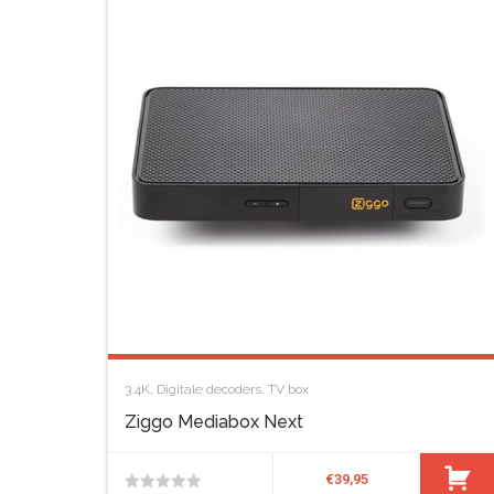
5
3
4K
,
Digitale decoders
,
TV box
Ziggo Mediabox Next
€
39,95