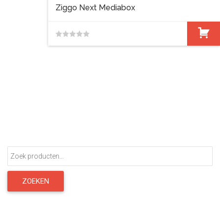
Ziggo Next Mediabox
0
van
de
5
Zoeken
naar:
ZOEKEN