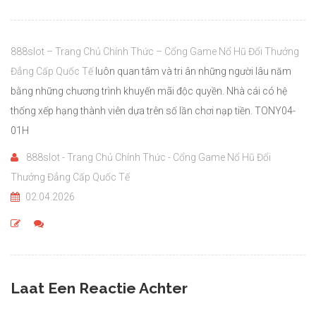
888slot – Trang Chủ Chính Thức – Cổng Game Nổ Hũ Đổi Thưởng
Đẳng Cấp Quốc Tế
luôn quan tâm và tri ân những người lâu năm
bằng những chương trình khuyến mãi độc quyền. Nhà cái có hệ
thống xếp hạng thành viên dựa trên số lần chơi nạp tiền. TONY04-
01H
888slot - Trang Chủ Chính Thức - Cổng Game Nổ Hũ Đổi
Thưởng Đẳng Cấp Quốc Tế
02.04.2026
Laat Een Reactie Achter