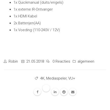
1x Quickmanual (duits/engels)
1x externe IR-Ontvanger
1x HDMI Kabel
2x Batterijen(AA)
1x Voeding (110-240V / 12V)
Robin
21.05.2018
0 Reacties
algemeen
4K
,
Mediaspeler
,
VU+