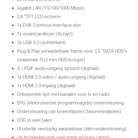
Gigabit LAN (10/100/1000 Mbps)
2,4 “TFT LCD-scherm
1x DVB Common-Interface slot
1x smartcardlezer (Xcrypt)
2x USB 3.0 (achterkant)
Plug & Play verwijderbaar frame voor 2,5 “SATA HDD’s
(maximale 10,5 mm HDD-hoogte)
S / PDIF audio-uitgang optisch (digitaal)
1x HDMI 2.0 video / audio-uitgang (digitaal)
1x HDMI 2.0-ingang (digitaal)
Onbeperkte lijst met kanalen voor tv en radio
EPG (elektronische programmagids) ondersteuning
Ondersteuning van boeketlijsten (favorietenlijsten)
OSD in veel talen
UI-uiterlijk veelzijdig aanpasbaar (skin-ondersteuning)
Uit te breiden met veel gratis plug-ins (apps)