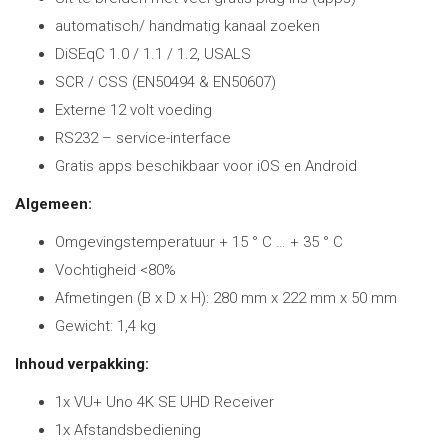
automatisch/ handmatig kanaal zoeken
DiSEqC 1.0 / 1.1 / 1.2, USALS
SCR / CSS (EN50494 & EN50607)
Externe 12 volt voeding
RS232 – service-interface
Gratis apps beschikbaar voor iOS en Android
Algemeen:
Omgevingstemperatuur + 15 ° C … + 35 ° C
Vochtigheid <80%
Afmetingen (B x D x H): 280 mm x 222 mm x 50 mm
Gewicht: 1,4 kg
Inhoud verpakking:
1x VU+ Uno 4K SE UHD Receiver
1x Afstandsbediening