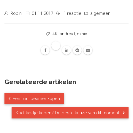
Robin
01.11.2017
1 reactie
algemeen
4K
,
android
,
minix
Gerelateerde artikelen
Een mini beamer kopen
Kodi kastje kopen? De beste keuze van dit moment!