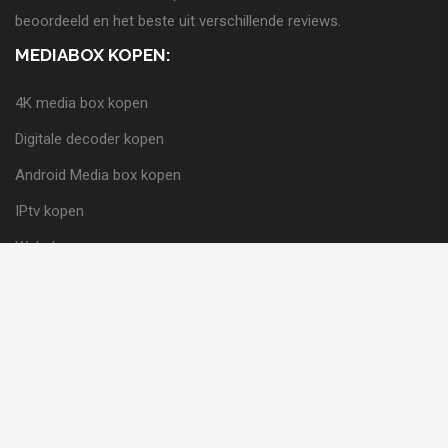
beoordeeld en het beste uit verschillende reviews.
MEDIABOX KOPEN:
4K media box kopen
Digitale decoder kopen
Android Media box kopen
IPtv kopen
Webshop
ZOEK
VOLG ONS: