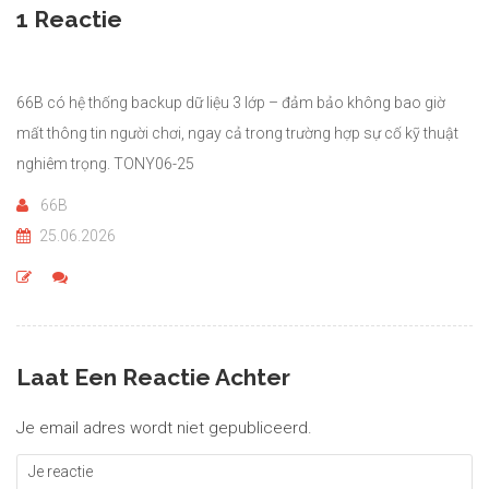
1 Reactie
66B có hệ thống backup dữ liệu 3 lớp – đảm bảo không bao giờ
mất thông tin người chơi, ngay cả trong trường hợp sự cố kỹ thuật
nghiêm trọng. TONY06-25
66B
25.06.2026
Laat Een Reactie Achter
Je email adres wordt niet gepubliceerd.