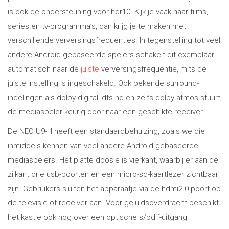
is ook de ondersteuning voor hdr10. Kijk je vaak naar films,
series en tv-programma’s, dan krijg je te maken met
verschillende verversingsfrequenties. In tegenstelling tot veel
andere Android-gebaseerde spelers schakelt dit exemplaar
automatisch naar de
juiste
verversingsfrequentie, mits de
juiste instelling is ingeschakeld. Ook bekende surround-
indelingen als dolby digital, dts-hd en zelfs dolby atmos stuurt
de mediaspeler keurig door naar een geschikte receiver.
De NEO U9-H heeft een standaardbehuizing, zoals we die
inmiddels kennen van veel andere Android-gebaseerde
mediaspelers. Het platte doosje is vierkant, waarbij er aan de
zijkant drie usb-poorten en een micro-sd-kaartlezer zichtbaar
zijn. Gebruikers sluiten het apparaatje via de hdmi2.0-poort op
de televisie of receiver aan. Voor geluidsoverdracht beschikt
het kastje ook nog over een optische s/pdif-uitgang.