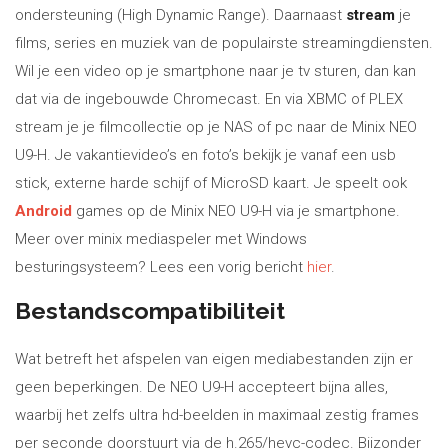
ondersteuning (High Dynamic Range). Daarnaast
stream
je
films, series en muziek van de populairste streamingdiensten.
Wil je een video op je smartphone naar je tv sturen, dan kan
dat via de ingebouwde Chromecast. En via XBMC of PLEX
stream je je filmcollectie op je NAS of pc naar de Minix NEO
U9-H. Je vakantievideo’s en foto’s bekijk je vanaf een usb
stick, externe harde schijf of MicroSD kaart. Je speelt ook
Android
games op de Minix NEO U9-H via je smartphone.
Meer over minix mediaspeler met Windows
besturingsysteem? Lees een vorig bericht
hier
.
Bestandscompatibiliteit
Wat betreft het afspelen van eigen mediabestanden zijn er
geen beperkingen. De NEO U9-H accepteert bijna alles,
waarbij het zelfs ultra hd-beelden in maximaal zestig frames
per seconde doorstuurt via de h.265/hevc-codec. Bijzonder