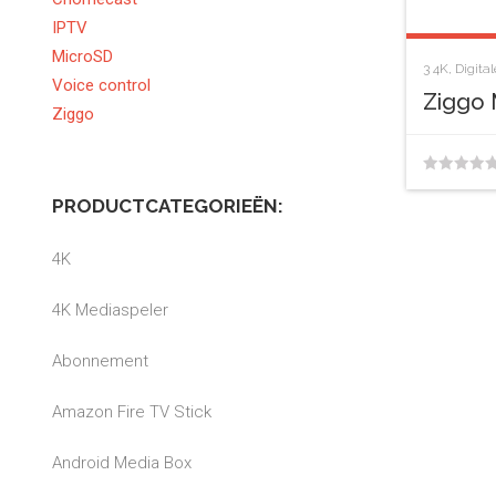
IPTV
MicroSD
3
4K
,
Digita
Voice control
Ziggo 
Ziggo
0
PRODUCTCATEGORIEËN:
van
de
4K
5
4K Mediaspeler
Abonnement
Amazon Fire TV Stick
Android Media Box