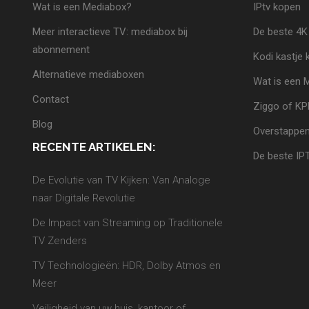
Wat is een Mediabox?
IPtv kopen
Meer interactieve TV: mediabox bij
De beste 4K
abonnement
Kodi kastje
Alternatieve mediaboxen
Wat is een 
Contact
Ziggo of K
Blog
Overstappen
RECENTE ARTIKELEN:
De beste IP
De Evolutie van TV Kijken: Van Analoge
naar Digitale Revolutie
De Impact van Streaming op Traditionele
TV Zenders
TV Technologieën: HDR, Dolby Atmos en
Meer
Veiligheid van uw huis, kantoor of