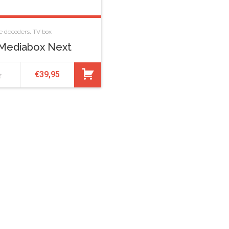
le decoders
,
TV box
Mediabox Next
€
39,95