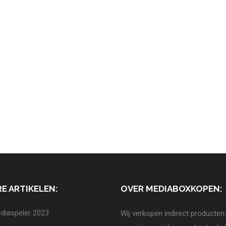
E ARTIKELEN:
OVER MEDIABOXKOPEN:
diaspeler 2023
Wij verkopen indirect producten.