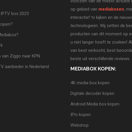
voorzien van de meest actuele 
op gebied van
mediaboxen
, me
 IPTV box 2023
interactief tv kijken en de nieuw
 kopen?
technologieën. Wij zetten de be
producten van dit moment op ee
Mediabox?
u niet langer hoeft te zoeken! A
PN
van best verkocht, best beoorde
 van Ziggo naar KPN
beste uit verschillende reviews.
TV aanbieder in Nederland
MEDIABOX KOPEN:
4K media box kopen
Digitale decoder kopen
Android Media box kopen
IPtv kopen
Webshop