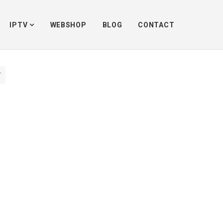
Home
/
In webshop
/
TV box
IPTV
WEBSHOP
BLOG
CONTACT