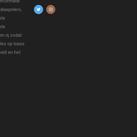
informatie
diaspelers,
ste
ste
n rij zodat
lles op basis
eld en het