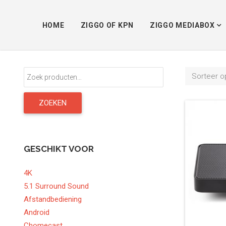
HOME
ZIGGO OF KPN
ZIGGO MEDIABOX
Zoeken
Sorteer o
naar:
ZOEKEN
GESCHIKT VOOR
4K
5.1 Surround Sound
Afstandbediening
Android
Chomecast