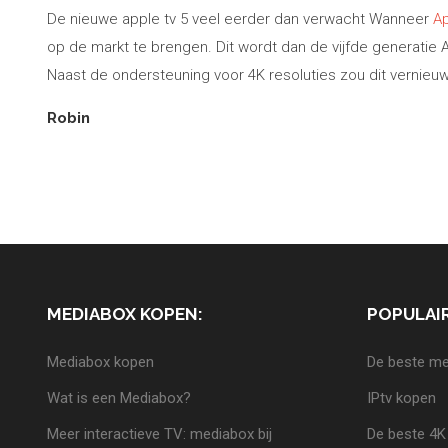
De nieuwe apple tv 5 veel eerder dan verwacht Wanneer
Ap
op de markt te brengen. Dit wordt dan de vijfde generatie
Naast de ondersteuning voor 4K resoluties zou dit verni
Robin
MEDIABOX KOPEN:
POPULAIR
Mediabox kopen
De beste me
Wat is een Mediabox?
IPtv kopen
Meer interactieve TV: mediabox bij
De beste 4K