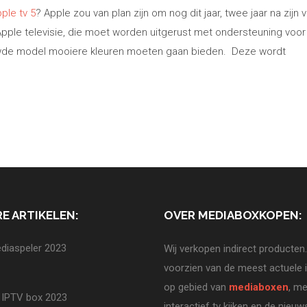
ple tv 5
? Apple zou van plan zijn om nog dit jaar, twee jaar na zijn
 Apple televisie, die moet worden uitgerust met ondersteuning voo
euwde model mooiere kleuren moeten gaan bieden. Deze wordt
E ARTIKELEN:
OVER MEDIABOXKOPEN:
diaspeler 2023
Wij verkopen indirect producten.
voorzien van de meest actuele 
op gebied van
mediaboxen
, me
 IPTV box 2023
interactief tv kijken en de nieuw