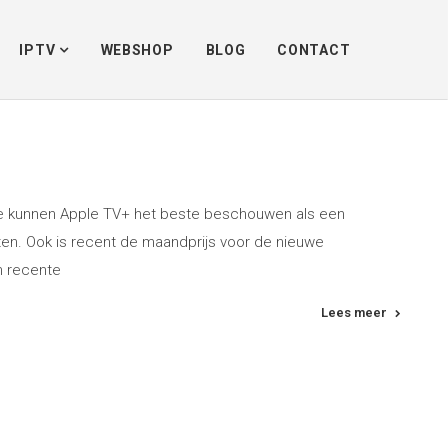
Home
/
Tagnaam.
apple tv
IPTV
WEBSHOP
BLOG
CONTACT
we kunnen Apple TV+ het beste beschouwen als een
osten. Ook is recent de maandprijs voor de nieuwe
n recente
Lees meer