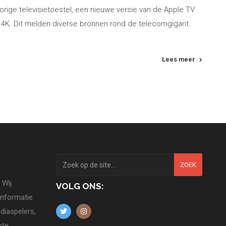
 vorige televisietoestel, een nieuwe versie van de Apple TV
r 4K. Dit melden diverse bronnen rond de telecomgigant.
Lees meer
ZOEK
 Wij
VOLG ONS:
informatie
diaspelers,
ste