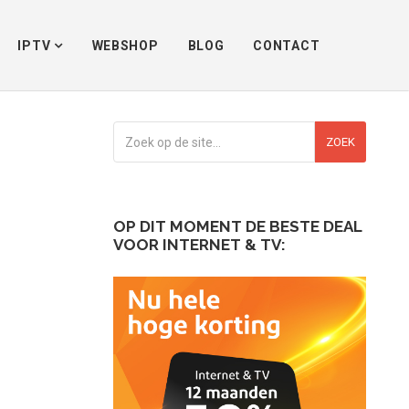
lgemeen
/
Raspberry starter kit: begin zelf met het bouwen van een mediabox
IPTV
WEBSHOP
BLOG
CONTACT
ZOEK
OP DIT MOMENT DE BESTE DEAL
VOOR INTERNET & TV: