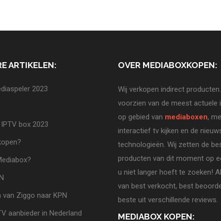
E ARTIKELEN:
OVER MEDIABOXKOPEN:
diaspeler 2023
Wij verkopen indirect producten.
voorzien van de meest actuele 
op gebied van
mediaboxen
, me
 IPTV box 2023
interactief tv kijken en de nieuw
 kopen?
technologieën. Wij zetten de be
producten van dit moment op ee
Mediabox?
u niet langer hoeft te zoeken! A
PN
van best verkocht, best beoorde
 van Ziggo naar KPN
beste uit verschillende reviews.
TV aanbieder in Nederland
MEDIABOX KOPEN: