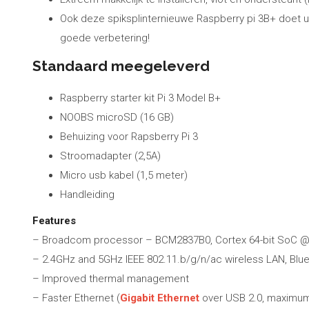
Ook deze spiksplinternieuwe Raspberry pi 3B+ doet ui
goede verbetering!
Standaard meegeleverd
Raspberry starter kit Pi 3 Model B+
NOOBS microSD (16 GB)
Behuizing voor Rapsberry Pi 3
Stroomadapter (2,5A)
Micro usb kabel (1,5 meter)
Handleiding
Features
– Broadcom processor – BCM2837B0, Cortex 64-bit SoC 
– 2.4GHz and 5GHz IEEE 802.11.b/g/n/ac wireless LAN, Blu
– Improved thermal management
– Faster Ethernet (
Gigabit Ethernet
over USB 2.0, maximum