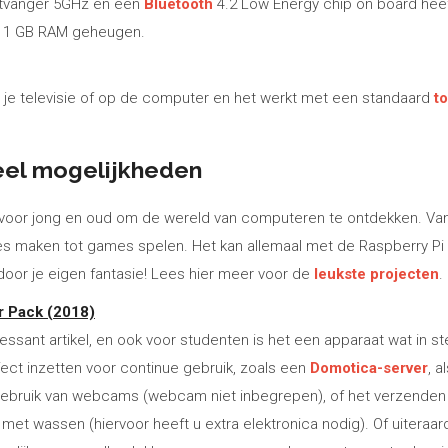
ontvanger 5GHz en een
Bluetooth
4.2 Low Energy chip on board heef
an 1 GB RAM geheugen.
 je televisie of op de computer en het werkt met een standaard
t
veel mogelijkheden
n voor jong en oud om de wereld van computeren te ontdekken. Van
es maken tot games spelen. Het kan allemaal met de Raspberry Pi
oor je eigen fantasie! Lees hier meer voor de
leukste projecten
.
er Pack (2018)
essant artikel, en ook voor studenten is het een apparaat wat in 
fect inzetten voor continue gebruik, zoals een
Domotica-server
, a
 gebruik van webcams (webcam niet inbegrepen), of het verzenden
et wassen (hiervoor heeft u extra elektronica nodig). Of uiteraard