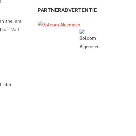
s.
PARTNERADVERTENTIE
en snellere
tbaar. Wat
 laten