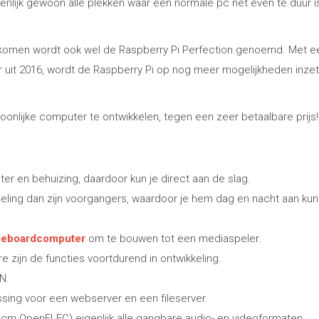
enlijk gewoon alle plekken waar een normale pc net even te duur i
tgekomen wordt ook wel de Raspberry Pi Perfection genoemd. Met e
r uit 2016, wordt de Raspberry Pi op nog meer mogelijkheden inze
onlijke computer te ontwikkelen, tegen een zeer betaalbare prijs!
er en behuizing, daardoor kun je direct aan de slag.
eling dan zijn voorgangers, waardoor je hem dag en nacht aan kunt
leboardcomputer
om te bouwen tot een mediaspeler.
 zijn de functies voortdurend in ontwikkeling.
N.
sing voor een webserver en een fileserver.
 (icm OpenELEC) eigenlijk alle gangbare audio- en videoformaten.