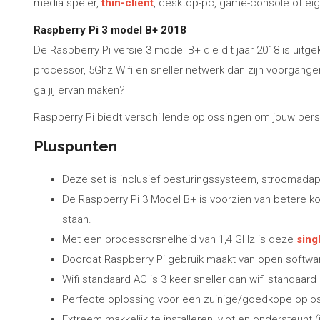
media speler,
thin-client
, desktop-pc, game-console of eig
Raspberry Pi 3 model B+ 2018
De Raspberry Pi versie 3 model B+ die dit jaar 2018 is ui
processor, 5Ghz Wifi en sneller netwerk dan zijn voorgange
ga jij ervan maken?
Raspberry Pi biedt verschillende oplossingen om jouw perso
Pluspunten
Deze set is inclusief besturingssysteem, stroomadapt
De Raspberry Pi 3 Model B+ is voorzien van betere ko
staan.
Met een processorsnelheid van 1,4 GHz is deze
sing
Doordat Raspberry Pi gebruik maakt van open software
Wifi standaard AC is 3 keer sneller dan wifi standaard 
Perfecte oplossing voor een zuinige/goedkope oplos
Extreem makkelijk te installeren, vlot en ondersteunt