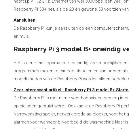
heeft i.p.v. 1.2 GHz, Ethernet van wel 300Mbps, een Wi-Fi 
Raspberry Pi 3B+ net, als de 2B en gewone 3B voorzien v
Aansluiten
De Raspberry Pi kun je aansluiten op een computerscherm,
en muis.
Raspberry Pi 3 model B+ oneindig 
Het is een klein apparaat met oneindig veel mogelijkhede
programma’s maken tot video’s afspelen en van presentati
mogelijkheden van de Raspberry Pi worden alleen beperkt d
Zeer interessant artikel : Raspberry Pi 3 model B+ Start
De Raspberry Pi is met name voor hobbyisten een erg inter
opleidingen gebruikt wordt. Ook kan je de Raspberry Pi per
Narrowcasting-speler, netwerk-brede ad-blocker, voor het
alarmen voor wanneer bijvoorbeeld de wasmachine klaar is m