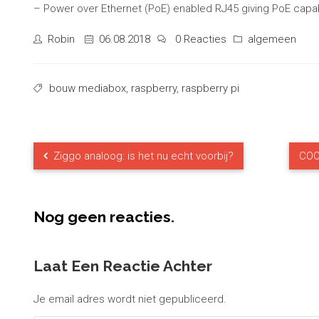
– Power over Ethernet (PoE) enabled RJ45 giving PoE capab
Robin
06.08.2018
0 Reacties
algemeen
bouw mediabox
,
raspberry
,
raspberry pi
Ziggo analoog: is het nu echt voorbij?
COO
Nog geen reacties.
Laat Een Reactie Achter
Je email adres wordt niet gepubliceerd.