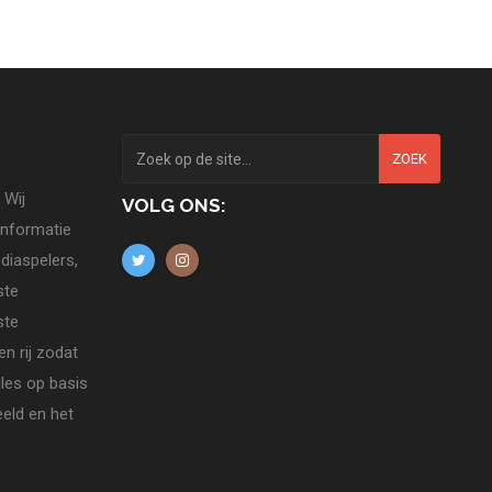
ZOEK
 Wij
VOLG ONS:
informatie
diaspelers,
ste
ste
n rij zodat
lles op basis
eld en het