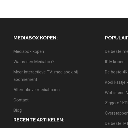
MEDIABOX KOPEN:
POPULAIR
Mediabox kopen
De beste me
Wat is een Mediabox?
IPtv kopen
Meer interactieve TV: mediabox bij
De beste 4K
abonnement
Kodi kastje
Alternatieve mediaboxen
Wat is een 
Contact
Ziggo of K
Blog
Overstappen
RECENTE ARTIKELEN:
De beste IP