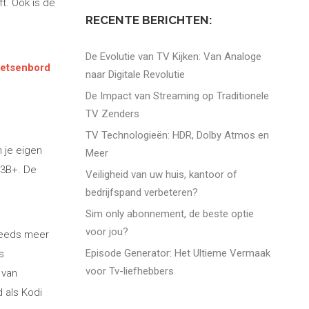
t. Ook is de
RECENTE BERICHTEN:
De Evolutie van TV Kijken: Van Analoge
oetsenbord
naar Digitale Revolutie
De Impact van Streaming op Traditionele
TV Zenders
TV Technologieën: HDR, Dolby Atmos en
 je eigen
Meer
 3B+. De
Veiligheid van uw huis, kantoor of
bedrijfspand verbeteren?
Sim only abonnement, de beste optie
voor jou?
steeds meer
Episode Generator: Het Ultieme Vermaak
ls
voor Tv-liefhebbers
 van
 als Kodi