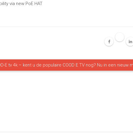
ility via new PoE HAT
D-E tv 4k – kent u de populaire COOD E TV nog? Nu in een nieuw 