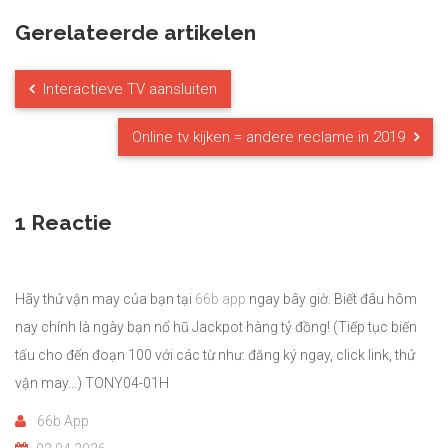
Gerelateerde artikelen
Interactieve TV aansluiten
Online tv kijken = andere reclame in 2019
1 Reactie
Hãy thử vận may của bạn tại
66b app
ngay bây giờ. Biết đâu hôm
nay chính là ngày bạn nổ hũ Jackpot hàng tỷ đồng! (Tiếp tục biến
tấu cho đến đoạn 100 với các từ như: đăng ký ngay, click link, thử
vận may…) TONY04-01H
66b App