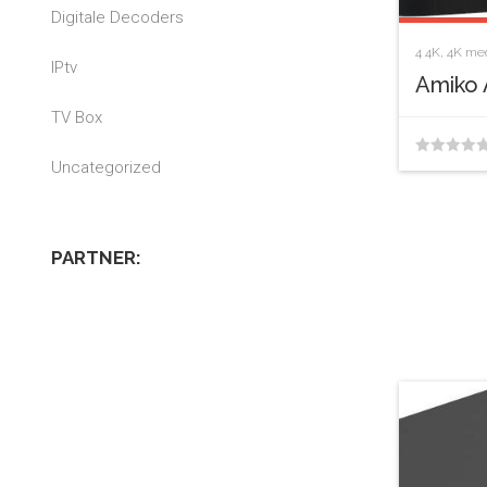
Digitale Decoders
4
4K
,
4K med
IPtv
Amiko 
TV Box
Uncategorized
0
van
de
PARTNER:
5