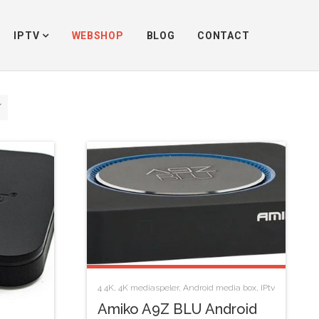
Home
/
In webshop
IPTV
WEBSHOP
BLOG
CONTACT
4
4K
,
4K mediaspeler
,
Android media box
,
IPtv
Amiko A9Z BLU Android