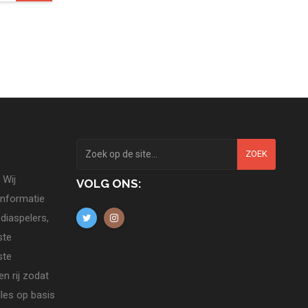
ZOEK
 Wij
VOLG ONS:
informatie
diaspelers,
ste
ste
n rij zodat
lles op basis