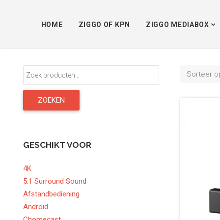
HOME
ZIGGO OF KPN
ZIGGO MEDIABOX
Zoeken
Sorteer o
naar:
ZOEKEN
GESCHIKT VOOR
4K
5.1 Surround Sound
Afstandbediening
Android
Chomecast