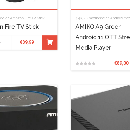
peler
,
Amazon Fire TV Stick
4
4K
,
4K mediaspeler
,
Android med
 Fire TV Stick
AMIKO A9 Green –
Android 11 OTT Str
€
39,99
Media Player
€
89,00
0
van
de
5