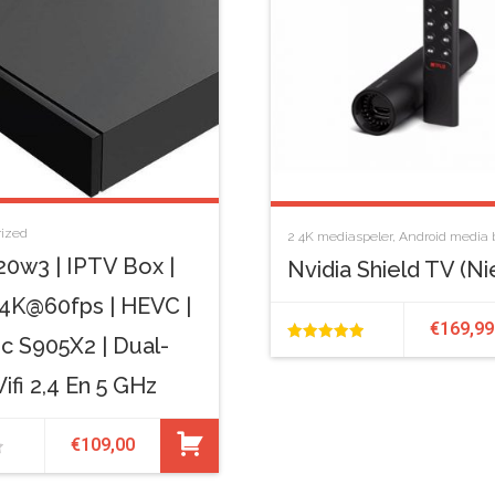
ized
2
4K mediaspeler
,
Android media 
0w3 | IPTV Box |
Nvidia Shield TV (n
| 4K@60fps | HEVC |
€
169,99
c S905X2 | Dual-
5.00
ifi 2,4 En 5 GHz
van de 5
€
109,00