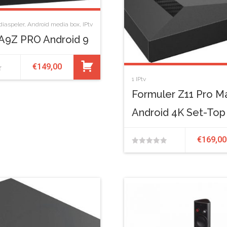
iaspeler
,
Android media box
,
IPtv
A9Z PRO Android 9
€
149,00
1
IPtv
Formuler Z11 Pro M
Android 4K Set-Top
€
169,00
0
van
de
5