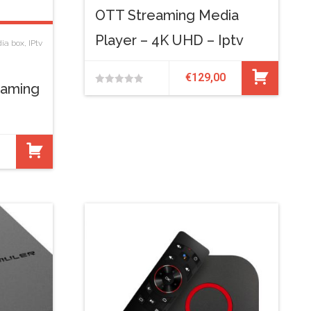
OTT Streaming Media
Player – 4K UHD – Iptv
ia box
,
IPtv
€
129,00
eaming
0
van
de
5