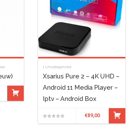
box
1
Uncategorized
ieuw)
Xsarius Pure 2 – 4K UHD –
Android 11 Media Player –
Iptv – Android Box
€
89,00
0
van
de