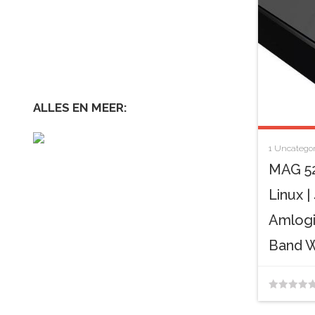
ALLES EN MEER:
1
Uncategor
MAG 52
Linux 
Amlogi
Band W
0