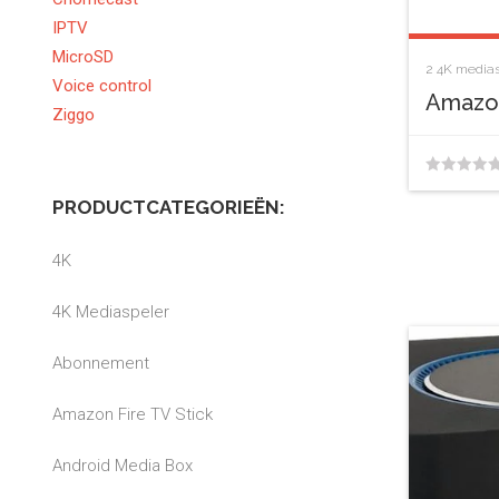
IPTV
MicroSD
2
4K medias
Voice control
Amazon
Ziggo
0
PRODUCTCATEGORIEËN:
van
de
4K
5
4K Mediaspeler
Abonnement
Amazon Fire TV Stick
Android Media Box