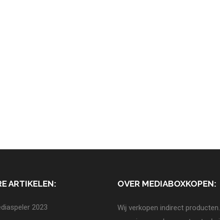
E ARTIKELEN:
OVER MEDIABOXKOPEN:
diaspeler 2023
Wij verkopen indirect producten.