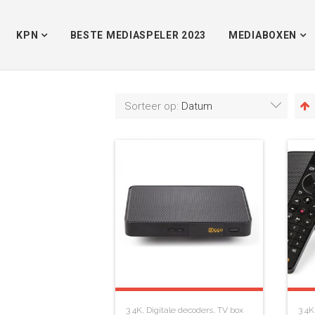
KPN
BESTE MEDIASPELER 2023
MEDIABOXEN
Sorteer op:
Datum
3
4K
,
Digitale decoders
,
TV box
3
4K