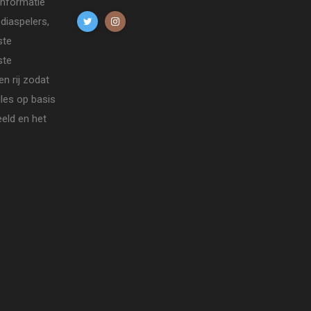
informatie
diaspelers,
ste
ste
n rij zodat
lles op basis
eld en het