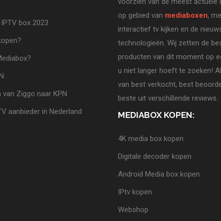
voorzien van de meest actuele 
op gebied van
mediaboxen
, me
 IPTV box 2023
interactief tv kijken en de nieuw
 kopen?
technologieën. Wij zetten de be
producten van dit moment op ee
Mediabox?
u niet langer hoeft te zoeken! A
PN
van best verkocht, best beoorde
 van Ziggo naar KPN
beste uit verschillende reviews.
TV aanbieder in Nederland
MEDIABOX KOPEN:
4K media box kopen
Digitale decoder kopen
Android Media box kopen
IPtv kopen
Webshop