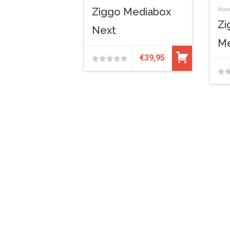
Ziggo Mediabox
Abo
Zi
Next
Me
€
39,95
0
0
van
van
de
de
5
5