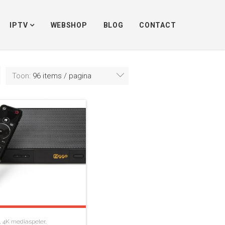
Home
/
In webshop
/
Ziggo
IPTV
WEBSHOP
BLOG
CONTACT
Toon:
96 items / pagina
,
4K mediaspeler
,