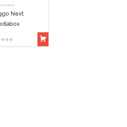
nnement
ggo Next
diabox