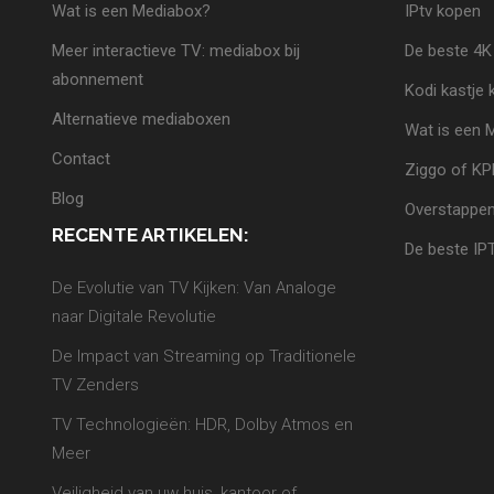
Wat is een Mediabox?
IPtv kopen
Meer interactieve TV: mediabox bij
De beste 4K
abonnement
Kodi kastje
Alternatieve mediaboxen
Wat is een 
Contact
Ziggo of K
Blog
Overstappen
RECENTE ARTIKELEN:
De beste IP
De Evolutie van TV Kijken: Van Analoge
naar Digitale Revolutie
De Impact van Streaming op Traditionele
TV Zenders
TV Technologieën: HDR, Dolby Atmos en
Meer
Veiligheid van uw huis, kantoor of