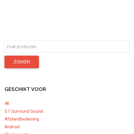
5
Zoeken
naar:
ZOEKEN
GESCHIKT VOOR
4K
5.1 Surround Sound
Afstandbediening
Android