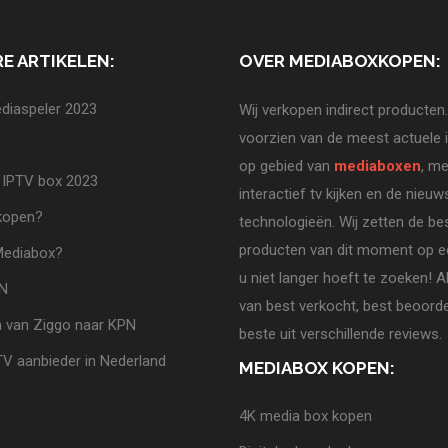
E ARTIKELEN:
OVER MEDIABOXKOPEN:
diaspeler 2023
Wij verkopen indirect producten.
voorzien van de meest actuele 
op gebied van
mediaboxen
, me
 IPTV box 2023
interactief tv kijken en de nieuw
 kopen?
technologieën. Wij zetten de be
producten van dit moment op ee
Mediabox?
u niet langer hoeft te zoeken! A
PN
van best verkocht, best beoorde
 van Ziggo naar KPN
beste uit verschillende reviews.
TV aanbieder in Nederland
MEDIABOX KOPEN:
4K media box kopen