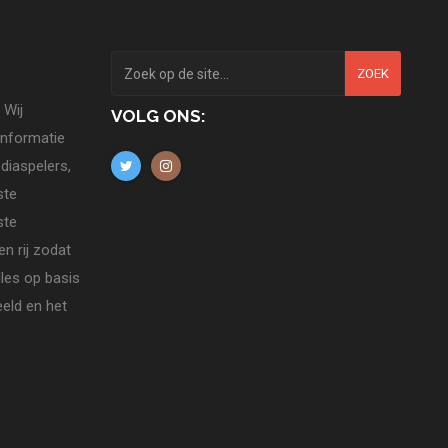
ZOEK
 Wij
VOLG ONS:
informatie
diaspelers,
ste
ste
n rij zodat
lles op basis
eld en het