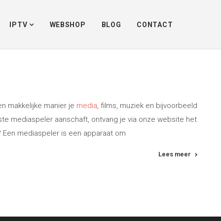
Home
/
Tagnaam.
advies
IPTV
WEBSHOP
BLOG
CONTACT
n makkelijke manier je
media
, films, muziek en bijvoorbeeld
beste mediaspeler aanschaft, ontvang je via onze website het
r? Een mediaspeler is een apparaat om
Lees meer