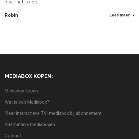
maar het is nog
Robin
Lees meer
MEDIABOX KOPEN:
Mediabox kopen
Wat is een Mediabox?
Meer interactieve TV: mediabox bij abonnement
Alternatieve mediaboxen
Contact