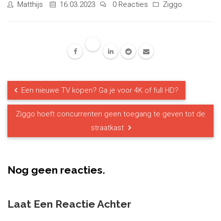
Matthijs
16.03.2023
0 Reacties
Ziggo
Een nieuwe TV kopen? Ga je voor 4K of full HD?
Ziggo hoeft concurrenten geen toegang te geven tot de
straatkast
Nog geen reacties.
Laat Een Reactie Achter