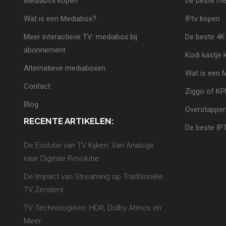
Mediabox kopen
De beste me
Wat is een Mediabox?
IPtv kopen
Meer interactieve TV: mediabox bij
De beste 4K
abonnement
Kodi kastje
Alternatieve mediaboxen
Wat is een 
Contact
Ziggo of K
Blog
Overstappen
RECENTE ARTIKELEN:
De beste IP
De Evolutie van TV Kijken: Van Analoge
naar Digitale Revolutie
De Impact van Streaming op Traditionele
TV Zenders
TV Technologieën: HDR, Dolby Atmos en
Meer