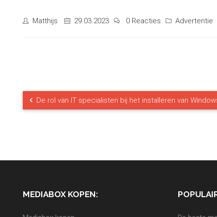
Matthijs
29.03.2023
0 Reacties
Advertentie
De rol van IT specialisten bij het installeren van Window
MEDIABOX KOPEN:
POPULAIR