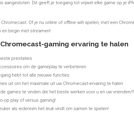
aangesloten. Dit geeft je toegang tot vrijwel elke game op je i
t Chromecast. Of je nu online of offline wilt spelen, met een Chr
en en begin met streamen!
w Chromecast-gaming ervaring te halen
beste prestaties
-accessoires om de gameplay te verbeteren
gang hebt tot alle nieuwe functies
ames uit om het maximale uit uw Chromecast-ervaring te halen
e games te vinden die het beste werken voor u en uw vrienden/f
o-op play of versus gaming!
leuker als iedereen het leuk vindt om samen te spelen!