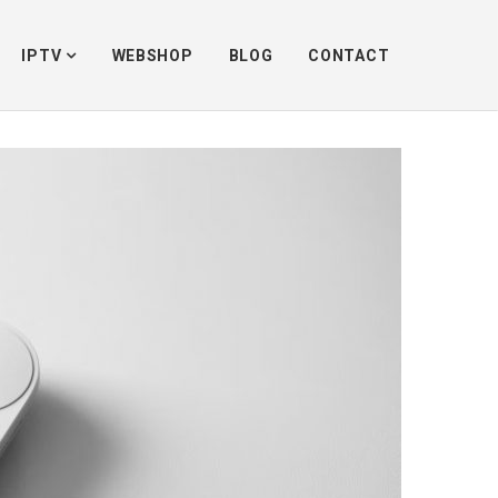
Advertentie
/
Chromecast gaming: wat zijn de 10 beste chromecast games?
IPTV
WEBSHOP
BLOG
CONTACT