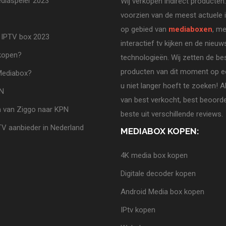
diaspeler 2023
Wij verkopen indirect producten.
voorzien van de meest actuele 
op gebied van
mediaboxen
, me
 IPTV box 2023
interactief tv kijken en de nieuw
 kopen?
technologieën. Wij zetten de be
producten van dit moment op ee
Mediabox?
u niet langer hoeft te zoeken! A
PN
van best verkocht, best beoorde
 van Ziggo naar KPN
beste uit verschillende reviews.
TV aanbieder in Nederland
MEDIABOX KOPEN:
4K media box kopen
Digitale decoder kopen
Android Media box kopen
IPtv kopen