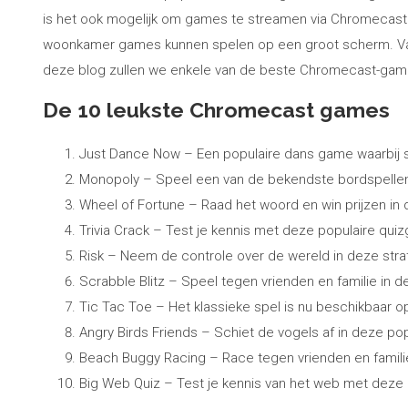
is het ook mogelijk om games te streamen via Chromecast. 
woonkamer games kunnen spelen op een groot scherm. Van 
deze blog zullen we enkele van de beste Chromecast-games
De 10 leukste Chromecast games
Just Dance Now – Een populaire dans game waarbij 
Monopoly – Speel een van de bekendste bordspellen o
Wheel of Fortune – Raad het woord en win prijzen in 
Trivia Crack – Test je kennis met deze populaire qui
Risk – Neem de controle over de wereld in deze str
Scrabble Blitz – Speel tegen vrienden en familie in d
Tic Tac Toe – Het klassieke spel is nu beschikbaar op 
Angry Birds Friends – Schiet de vogels af in deze p
Beach Buggy Racing – Race tegen vrienden en familie
Big Web Quiz – Test je kennis van het web met deze i