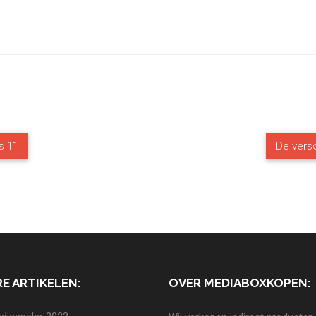
s 11
De vers
E ARTIKELEN:
OVER MEDIABOXKOPEN: