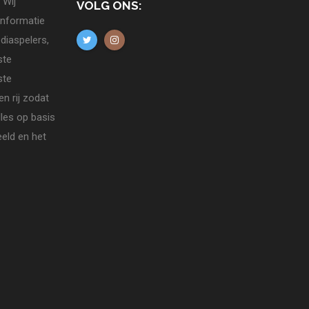
 Wij
VOLG ONS:
informatie
diaspelers,
ste
ste
n rij zodat
lles op basis
eld en het