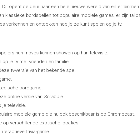
Dit opent de deur naar een hele nieuwe wereld van entertainment,
klassieke bordspellen tot populaire mobiele games, er zijn tall
 verkennen en ontdekken hoe je ze kunt spelen op je tv.
spelers hun moves kunnen showen op hun televisie.
p je tv met vrienden en familie.
deze tv-versie van het bekende spel.
zgame.
ategische bordgame.
eze online versie van Scrabble.
je televisie.
opulaire mobiele game die nu ook beschikbaar is op Chromecast.
 op verschillende exotische locaties.
nteractieve trivia-game.