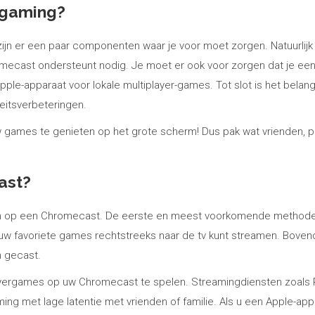
 gaming?
ijn er een paar componenten waar je voor moet zorgen. Natuurlij
ecast ondersteunt nodig. Je moet er ook voor zorgen dat je een
ple-apparaat voor lokale multiplayer-games. Tot slot is het belang
teitsverbeteringen.
 games te genieten op het grote scherm! Dus pak wat vrienden, pa
ast?
len op een Chromecast. De eerste en meest voorkomende methode 
u uw favoriete games rechtstreeks naar de tv kunt streamen. Bove
 gecast.
ayergames op uw Chromecast te spelen. Streamingdiensten zoals Pa
ing met lage latentie met vrienden of familie. Als u een Apple-app