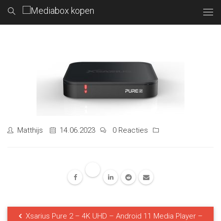
Matthijs
14.06.2023
0 Reacties
Xsarius Pure 2 – 4K UHD – Android 11 Media Player –