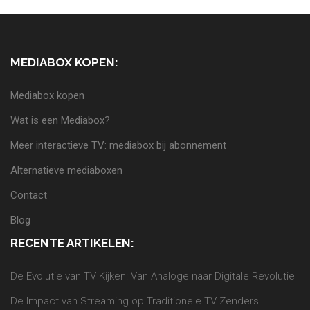
MEDIABOX KOPEN:
Mediabox kopen
Wat is een Mediabox?
Meer interactieve TV: mediabox bij abonnement
Alternatieve mediaboxen
Contact
Blog
RECENTE ARTIKELEN:
De Evolutie van TV Kijken: Van Analoge naar Digitale Revolutie
De Impact van Streaming op Traditionele TV Zenders