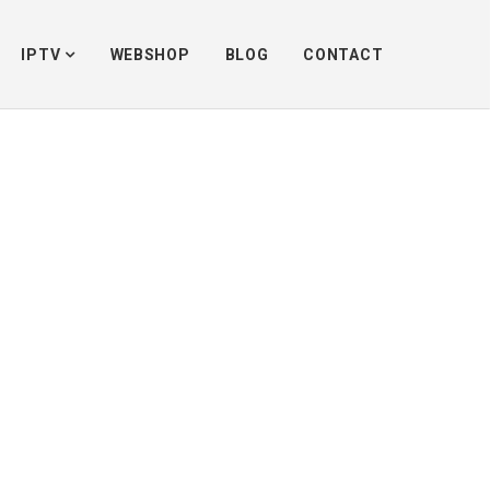
A9Z BLU Android OTT Streaming Media Player - 4K UHD - Iptv
/
550×217-2
IPTV
WEBSHOP
BLOG
CONTACT