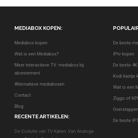
MEDIABOX KOPEN:
POPULAIR
Mediabox kopen
De beste me
Wat is een Mediabox?
IPtv kopen
Meer interactieve TV: mediabox bij
De beste 4K
abonnement
Kodi kastje
Alternatieve mediaboxen
Wat is een 
Contact
Ziggo of K
Blog
Overstappen
RECENTE ARTIKELEN:
De beste IP
De Evolutie van TV Kijken: Van Analoge