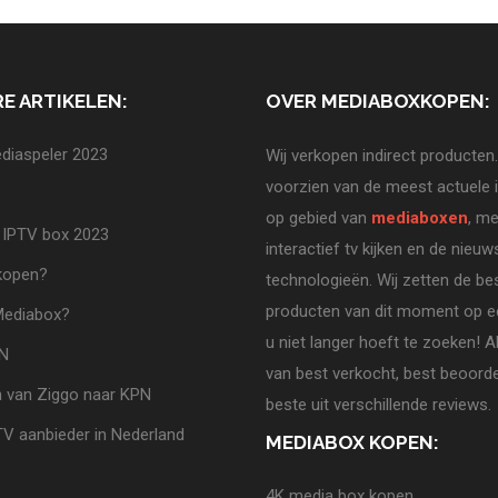
E ARTIKELEN:
OVER MEDIABOXKOPEN:
diaspeler 2023
Wij verkopen indirect producten.
voorzien van de meest actuele 
op gebied van
mediaboxen
, me
 IPTV box 2023
interactief tv kijken en de nieuw
 kopen?
technologieën. Wij zetten de be
producten van dit moment op ee
Mediabox?
u niet langer hoeft te zoeken! A
PN
van best verkocht, best beoorde
 van Ziggo naar KPN
beste uit verschillende reviews.
TV aanbieder in Nederland
MEDIABOX KOPEN:
4K media box kopen