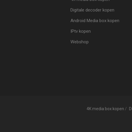
Digitale decoder kopen
Android Media box kopen
IPtv kopen
Webshop
4K media box kopen
D