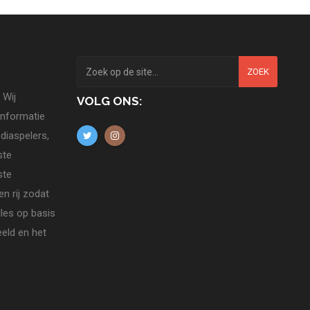
ZOEK
 Wij
VOLG ONS:
informatie
diaspelers,
ste
ste
n rij zodat
lles op basis
eld en het