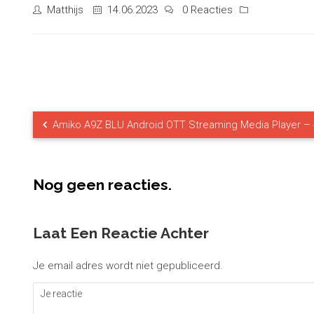
Matthijs
14.06.2023
0 Reacties
Amiko A9Z BLU Android OTT Streaming Media Player – 
Nog geen reacties.
Laat Een Reactie Achter
Je email adres wordt niet gepubliceerd.