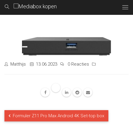
Matthijs
13.06.2023
0 Reacties
Formuler Z11 Pro Max Android 4K Set-top box