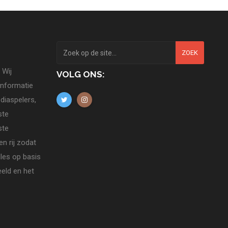
ZOEK
 Wij
VOLG ONS:
informatie
diaspelers,
ste
ste
n rij zodat
lles op basis
eld en het