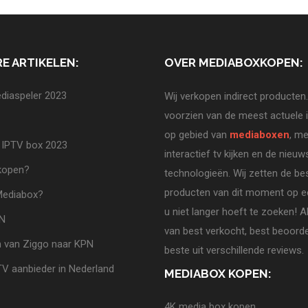
E ARTIKELEN:
OVER MEDIABOXKOPEN:
diaspeler 2023
Wij verkopen indirect producten.
voorzien van de meest actuele 
op gebied van
mediaboxen
, me
 IPTV box 2023
interactief tv kijken en de nieuw
 kopen?
technologieën. Wij zetten de be
producten van dit moment op ee
Mediabox?
u niet langer hoeft te zoeken! A
PN
van best verkocht, best beoorde
 van Ziggo naar KPN
beste uit verschillende reviews.
TV aanbieder in Nederland
MEDIABOX KOPEN:
4K media box kopen