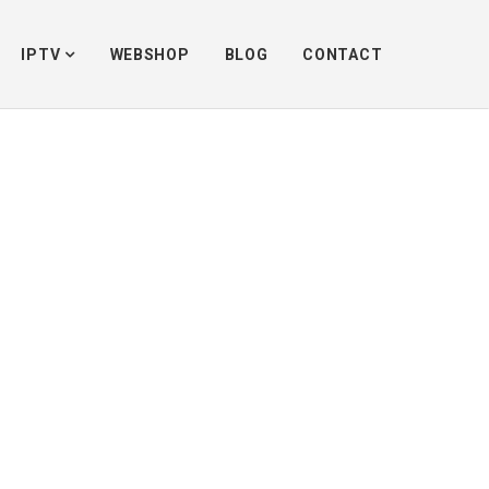
Home
/
Mag 425A
/
MAG 425A mediaboxkopen.nl 1
IPTV
WEBSHOP
BLOG
CONTACT