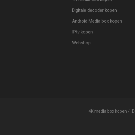
Digitale decoder kopen
Android Media box kopen
IPtv kopen
Webshop
4K media box kopen
D