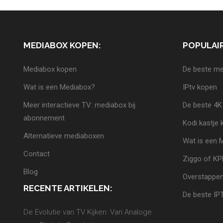
MEDIABOX KOPEN:
POPULAIR
Mediabox kopen
De beste me
Wat is een Mediabox?
IPtv kopen
Meer interactieve TV: mediabox bij
De beste 4K
abonnement
Kodi kastje
Alternatieve mediaboxen
Wat is een 
Contact
Ziggo of K
Blog
Overstappen
RECENTE ARTIKELEN:
De beste IP
De Evolutie van TV Kijken: Van Analoge