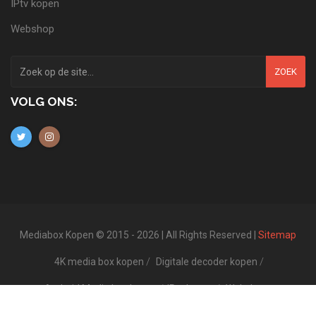
IPtv kopen
Webshop
ZOEK
VOLG ONS:
Mediabox Kopen © 2015 - 2026 | All Rights Reserved |
Sitemap
4K media box kopen
Digitale decoder kopen
Android Media box kopen
IPtv kopen
Webshop