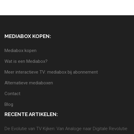
MEDIABOX KOPEN:
Mediabox kopen
Wat is een Mediabox?
Meer interactieve TV: mediabox bij abonnement
Alternatieve mediaboxen
Contact
Blog
RECENTE ARTIKELEN:
De Evolutie van TV Kijken: Van Analoge naar Digitale Revolutie