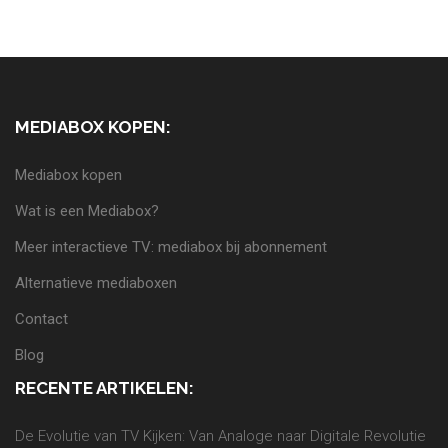
MEDIABOX KOPEN:
Mediabox kopen
Wat is een Mediabox?
Meer interactieve TV: mediabox bij abonnement
Alternatieve mediaboxen
Contact
Blog
RECENTE ARTIKELEN:
De Evolutie van TV Kijken: Van Analoge naar Digitale Revolutie