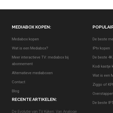
MEDIABOX KOPEN:
POPULAIR
Mediabox kopen
De beste me
Wat is een Mediabox?
IPtv kopen
Meer interactieve TV: mediabox bij
De beste 4K
abonnement
Kodi kastje
Alternatieve mediaboxen
Wat is een 
Contact
Ziggo of K
Blog
Overstappen
RECENTE ARTIKELEN:
De beste IP
De Evolutie van TV Kijken: Van Analoge