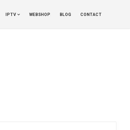
Home
/
Mediabox kopen
/
ziggo mediabox
IPTV
WEBSHOP
BLOG
CONTACT