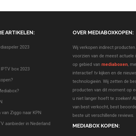
E ARTIKELEN:
OVER MEDIABOXKOPEN:
diaspeler 2023
Wij verkopen indirect producten.
voorzien van de meest actuele 
op gebied van
mediaboxen
, me
 IPTV box 2023
interactief tv kijken en de nieuw
 kopen?
technologieën. Wij zetten de be
producten van dit moment op ee
Mediabox?
u niet langer hoeft te zoeken! A
PN
van best verkocht, best beoorde
 van Ziggo naar KPN
beste uit verschillende reviews.
TV aanbieder in Nederland
MEDIABOX KOPEN: