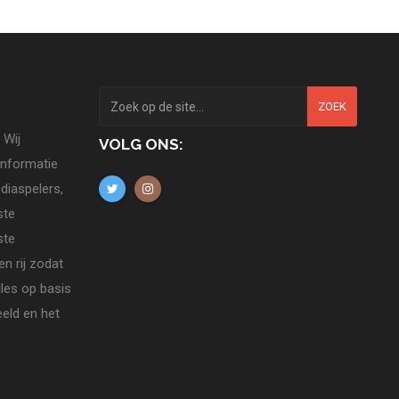
ZOEK
 Wij
VOLG ONS:
informatie
diaspelers,
ste
ste
n rij zodat
lles op basis
eld en het