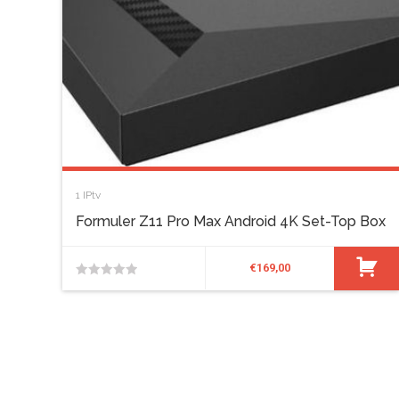
1
IPtv
Formuler Z11 Pro Max Android 4K Set-Top Box
€
169,00
0
van
de
5